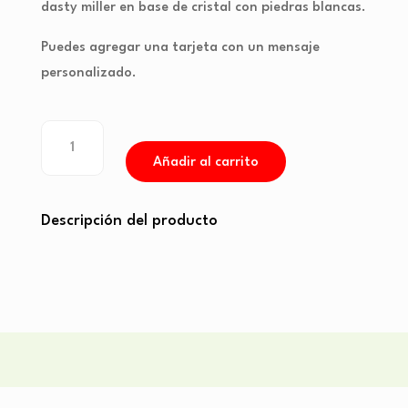
dasty miller en base de cristal con piedras blancas.
Puedes agregar una tarjeta con un mensaje
personalizado.
Arreglo
de
Añadir al carrito
2
decenas
de
Descripción del producto
rosas
rojas
cantidad