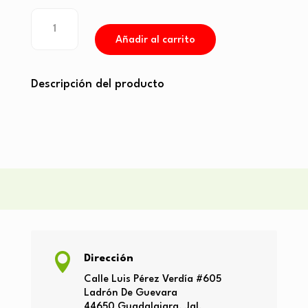
Bouquet
3
Añadir al carrito
docenas
de
rosas
Descripción del producto
rojas
cantidad

Dirección
Calle Luis Pérez Verdía
#605
Ladrón
De Guevara
44650
Guadalajara, Jal.