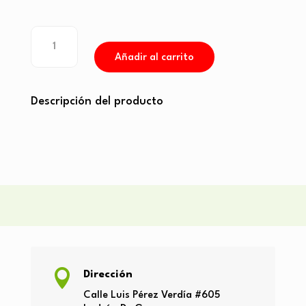
Bouquet
con
Añadir al carrito
lisianthus
bicolor
y
Descripción del producto
ortencias
cantidad

Dirección
Calle Luis Pérez Verdía
#605