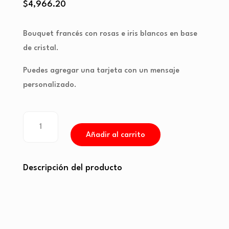
$
4,966.20
Bouquet francés con rosas e iris blancos en base
de cristal.
Puedes agregar una tarjeta con un mensaje
personalizado.
Bouquet
francés
Añadir al carrito
con
rosas
e
Descripción del producto
iris
blancos
cantidad