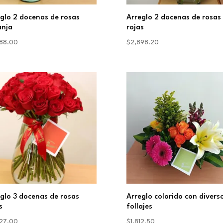
glo 2 docenas de rosas
Arreglo 2 docenas de rosas
anja
rojas
88.00
$
2,898.20
glo 3 docenas de rosas
Arreglo colorido con divers
s
follajes
27.00
$
1,812.50