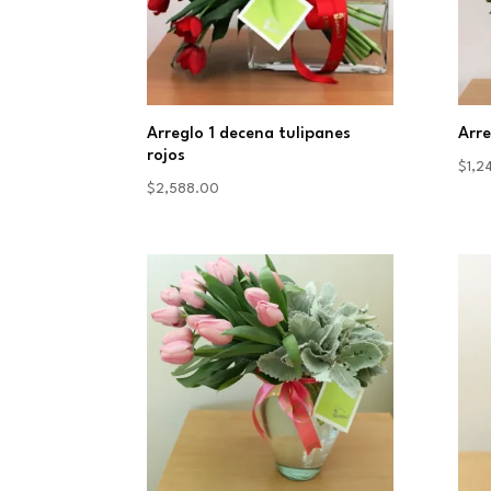
Arreglo 1 decena tulipanes
Arre
rojos
$
1,2
$
2,588.00