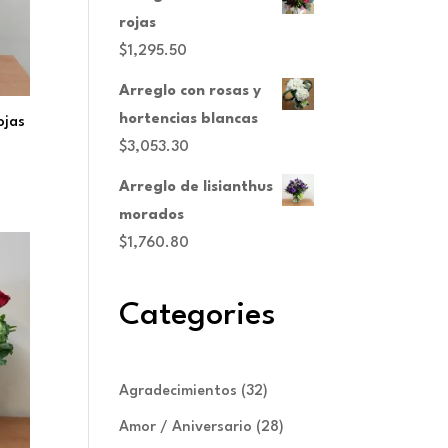
rojas
$
1,295.50
Arreglo con rosas y
hortencias blancas
ojas
$
3,053.30
Arreglo de lisianthus
morados
$
1,760.80
Categories
32
Agradecimientos
32
productos
28
Amor / Aniversario
28