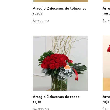
Arreglo 2 decenas de tulipanes
Arre
rosas
nar
$
3,622.00
$
2,5
Arreglo 3 docenas de rosas
Arre
rojas
roja
$
4,035.60
$
4,8