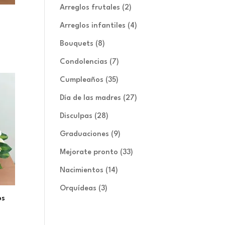
productos
2
Arreglos frutales
2
productos
4
Arreglos infantiles
4
productos
8
Bouquets
8
productos
7
Condolencias
7
productos
35
Cumpleaños
35
productos
27
Día de las madres
27
productos
28
Disculpas
28
productos
9
Graduaciones
9
productos
33
Mejorate pronto
33
productos
14
Nacimientos
14
productos
3
Orquídeas
3
os
productos